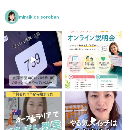
miraikids_soroban